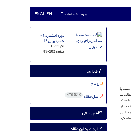
ورود به سامانه
ENGLISH
دوره 4، شماره 3 -
شماره پیاپی 12
آذر 1399
صفحه
85-102
فایل ها
XML
ست. با
طالعات
479.52 K
اصل مقاله
گ است.
بعد از
 نظامی
هم رسانی
انی طبقه‌بندی
ارجاع به این مقاله