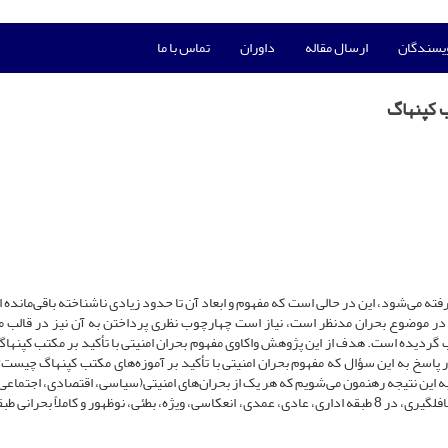
ویسندگان
ارسال مقاله
داوران
تماس با ما
ب کپنهاگ
 می‌شود، این در حالی است که مفهوم و ابعاد آن تا حدود زیادی ناشناخته باقی‌مانده ا
ی در موضوع بحران مدنظر است، نیاز است چهارچوب نظری پرداختن به آن نیز در قالب م
اب گردیده است. هدف از این پژوهش واکاوی مفهوم بحران امنیتی با تأکید بر مکتب کپنها
پاسخ به این سؤال که مفهوم بحران امنیتی با تأکید بر آموزه‌های مکتب کپنهاگ چیست؟ 
ه این نتیجه رهنمون می‌شویم که هر یک از بحران‌های امنیتی(سیاسی، اقتصادی، اجتماعی،
و زیست‌محیطی) را می‌توان بر اساس سه شاخص تهدید، زمان و غافلگیری، در 8 طبقه اداری، عادی، عمدی، انعکاسی، ویژه، بطئی، نوظهور و کاملاً بحر