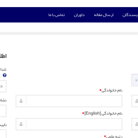
ویسندگان
ارسال مقاله
داوران
تماس با ما
اطل
شناسه
نام خانوادگی
*
نشان
نام خانوادگی [English]
*
تایی
رتبه علمی
*