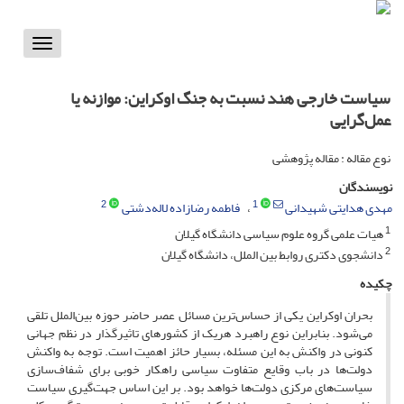
Toggle
vigation
سیاست خارجی هند نسبت به جنگ اوکراین: موازنه یا
عمل‌گرایی
نوع مقاله : مقاله پژوهشی
نویسندگان
2
1
مهدی هدایتی شهیدانی
فاطمه رضازاده لاله‌دشتی
1
هیات علمی گروه علوم سیاسی دانشگاه گیلان
2
دانشجوی دکتری روابط بین الملل، دانشگاه گیلان
چکیده
بحران اوکراین یکی از حساس‌ترین مسائل عصر حاضر حوزه بین‌الملل تلقی
می‌شود. بنابراین نوع راهبرد هریک از کشورهای تاثیرگذار در نظم جهانی
کنونی در واکنش به این مسئله، بسیار حائز اهمیت است. توجه به واکنش
دولت‌ها در باب وقایع متفاوت سیاسی راهکار خوبی برای شفاف‌سازی
سیاست‌های مرکزی دولت‌ها خواهد بود. بر این اساس جهت‌گیری سیاست