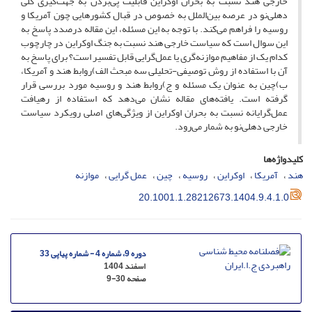
خارجی هند نسبت به بحران اوکراین قابلیت پی‌بردن به جهت‌گیری کلی
دهلی‌نو در عرصه بین‌الملل به خصوص در قبال کشورهایی چون آمریکا و
روسیه را فراهم می‌کند. با توجه به این مسئله، این مقاله درصدد پاسخ به
این سوال است که سیاست خارجی هند نسبت به جنگ اوکراین در چارچوب
کدام یک از مفاهیم موازنه‌گری یا عمل‌گرایی قابل تفسیر است؟ برای پاسخ به
آن با استفاده از روش توصیفی-تحلیلی سه مبحث الف)روابط هند و آمریکا،
ب)چین به عنوان یک مسئله و ج)روابط هند و روسیه مورد بررسی قرار
گرفته است. یافته‌های مقاله نشان می‌دهد که استفاده از رهیافت
عمل‌گرایانه نسبت به بحران اوکراین از ویژگی‌های اصلی رویکرد سیاست
خارجی دهلی‌نو به شمار می‌رود.
کلیدواژه‌ها
هند
آمریکا
اوکراین
روسیه
چین
عمل گرایی
موازنه
20.1001.1.28212673.1404.9.4.1.0
دوره 9، شماره 4 - شماره پیاپی 33
اسفند 1404
صفحه
9-30