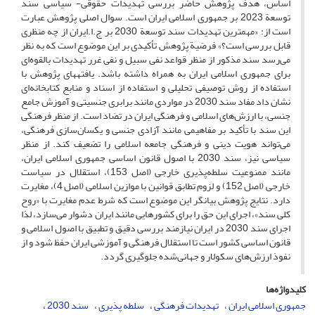
اساس، هدف پژوهش حاضر بررسی تهدیدات حقوقی- سیاسی سند
توسعة 2023 بر جمهوری اسلامی ایران است. سوال اصلی پژوهش عبارت
است از: «مهمترین تهدیدات سند توسعة 2030 بر ج.ا.ایران از چه منظری
قابل بررسی است؟» فرضیة پژوهش تأکیدی بر این موضوع است که به نظر
می‌رسد سند مذکور از منظر قواعد نفی سبیل و نفی غرر تهدیدات بالقوه‌ای
برای جمهوری اسلامی ایران به همراه داشته باشد. یافتههای پژوهش با
استفاده از روش توصیفی تحلیلی و استفاده از اسناد و منابع کتابخانه‌ای
نشان داد مفاد سند 2030 در مواردی مانند برابری جنسیتی و آموزش جامع
جنسی، با ارزش‌های اسلامی و فرهنگی ایران در تضاد است. از منظر فرهنگی
این سند با تأکید بر مفاهیمی مانند آزادی جنسی و یکسان‌سازی فرهنگی،
می‌تواند هویت دینی و فرهنگی جامعه اسلامی را تضعیف کند. از منظر
سیاسی نیز، سند 2030 با اصول قانون اساسی جمهوری اسلامی ایران،
مانند ممنوعیت سلطه‌پذیری خارجی (اصل 153)، استقلال در سیاست
خارجی (اصل 152) و لزوم تطابق قوانین با موازین اسلامی (اصل 4)، مغایرت
دارد. نتایج پژوهش بیانگر این موضوع است که شرط عدم مغایرت با «روح
کلی سند»، اجرای این حق را برای کشورهایی مانند ایران دشوار می‌سازد، لذا
اجرای سند 2030 در ایران نیازمند بررسی دقیق و تطبیق با اصول اسلامی و
قانون اساسی کشور است تا استقلال فرهنگی و آموزشی ایران حفظ شود و از
نفوذ ارزش‌های سکولار و جهانی‌شده جلوگیری گردد.
کلیدواژه‌ها
جمهوری اسلامی ایران
تهدیدات فرهنگی
سلطه پذیری
سند 2030