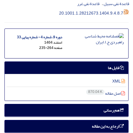
قاعدة نفی سبیل
قاعدة نفی غرر
20.1001.1.28212673.1404.9.4.8.7
دوره 9، شماره 4 - شماره پیاپی 33
اسفند 1404
صفحه
235-264
فایل ها
XML
870.04 K
اصل مقاله
هم رسانی
ارجاع به این مقاله