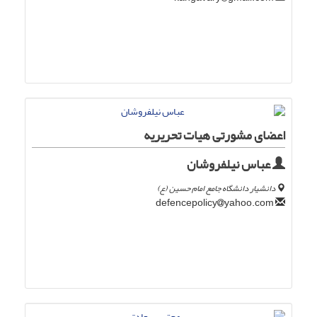
اعضای مشورتی هیات تحریریه
عباس نیلفروشان
دانشیار دانشگاه جامع امام حسین (ع)
yahoo.com
defencepolicy