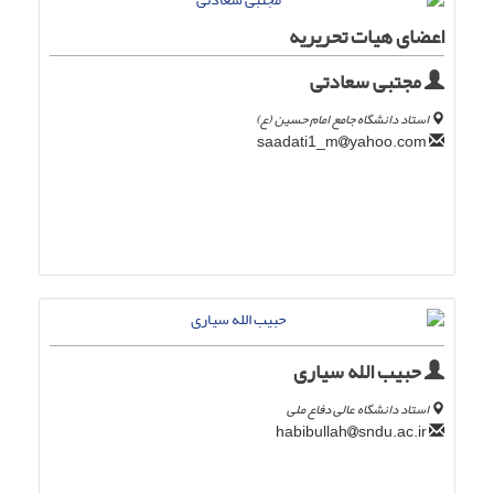
اعضای هیات تحریریه
مجتبی سعادتی
استاد دانشگاه جامع امام حسین (ع)
yahoo.com
saadati1_m
حبیب الله سیاری
استاد دانشگاه عالی دفاع ملی
sndu.ac.ir
habibullah