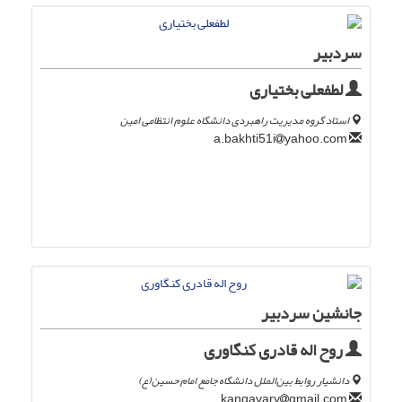
سردبیر
لطفعلی بختیاری
استاد گروه مدیریت راهبردی دانشگاه علوم انتظامی امین
yahoo.com
a.bakhti51i
جانشین سردبیر
روح اله قادری کنگاوری
دانشیار روابط بین‌الملل دانشگاه جامع امام حسین(ع)
gmail.com
kangavary