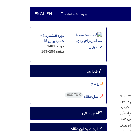
ورود به سامانه
ENGLISH
دوره 6، شماره 1 -
شماره پیاپی 18
خرداد 1401
صفحه
163-190
فایل ها
XML
یایی و
680.78 K
اصل مقاله
ج فارس
 دریای
پلتیکی
هم رسانی
وس هند
 ایران
ارجاع به این مقاله
یتی می