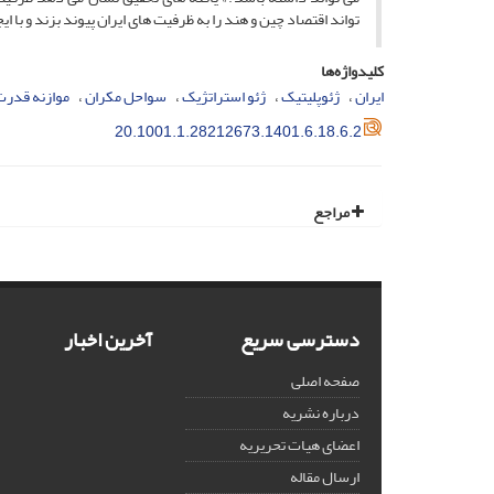
تواند اقتصاد چین و هند را به ظرفیت های ایران پیوند بزند و با ا
کلیدواژه‌ها
ایران
ژئوپلیتیک
ژئو استراتژیک
سواحل مکران
موازنه قدرت
20.1001.1.28212673.1401.6.18.6.2
مراجع
دسترسی سریع
آخرین اخبار
صفحه اصلی
درباره نشریه
اعضای هیات تحریریه
ارسال مقاله