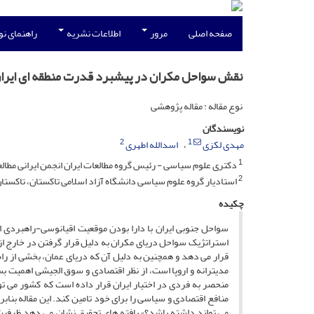
صفحه اصلی
مرور
اطلاعات نشریه
راهنمای ن
نقش سواحل مکران در پیشبرد قدرت منطقه ای ایرا
نوع مقاله : مقاله پژوهشی
نویسندگان
2
1
مهدی لکزی
اسدالله اطهری
1
دکتری علوم سیاسی - رئیس گروه مطالعات ایران انجمن ایرانی مطال
2
استادیار گروه علوم سیاسی دانشگاه آزاد اسلامی تاکستان، تاکستان،
چکیده
سواحل جنوبی ایران با دارا بودن موقعیت اقیانوسی-راهبردی ا
استراتژیک سواحل دریای مکران به دلیل قرار گرفتن در خارج از
قرار می دهد و همچنین به دلیل آن که دریای عمان، بخشی از را
مدیترانه و اروپا است، از نظر اقتصادی و سوق الجیشی اهمیت ب
منحصر به فردی در اختیار ایران قرار داده است که کشور می تو
منافع اقتصادی و سیاسی را برای خود تامین کند. این مقاله بن
می تواند داشته باشد؟» یافته های تحقیق نشان می دهد ظرفیت 