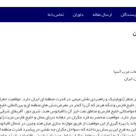
ویسندگان
ارسال مقاله
داوران
تماس با ما
ن
عات غرب آسیا
 ایران
ز منظر ژئوپلیتیک و راهبردی نقش مهمی در قدرت منطقه ای ایران دارد. موقعیت جغراف
 خلیج فارس و تنگه هرمز که آن را کمتر در معرض تنش های منطقه ای و بین المللی خلی
ه مواصلاتی خلیج فارس و مناطق نفت خیز آن با اقیانوس هند، شرق دور، آفریقای شرقی،
سیار دارد. موقعیت منحصر به فرد مکران در دهانه دریای عمان و خلیج فارس مزیت ژئو
اند با بهره گیری از این موقعیت از طریق موازنه سازی میان هند وچین در شمال اقیان
ابراین به طرح این پرسش پرداخته که «سواحل مکران چه نقشی در پیشبرد قدرت منطقه ای
استراتژیک و ژئوپلیتیک سواحل مکران شامل مزیتهای ترانزیتی، اقتصادی، انرژی و امن