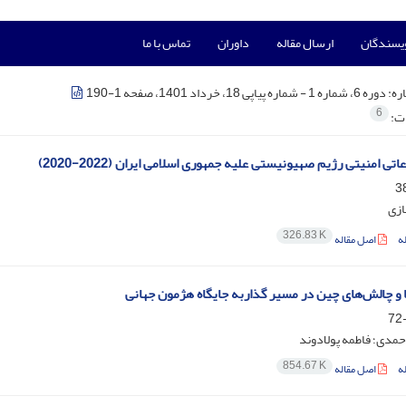
ویسندگان
ارسال مقاله
داوران
تماس با ما
ره:
دوره 6، شماره 1 - شماره پیاپی 18، خرداد 1401، صفحه 1-190
6
ات:
عاتی امنیتی رژیم صهیونیستی علیه جمهوری اسلامی ایران (2022-2020)
ازی
326.83 K
ه
اصل مقاله
و چالش‌های چین در مسیر گذاربه جایگاه هژمون جهانی
مدی؛ فاطمه پولادوند
854.67 K
ه
اصل مقاله