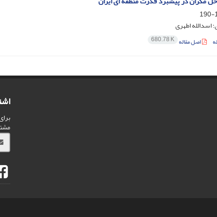
 مکران در پیشبرد قدرت منطقه ای ایران
1
 اسدالله اطهری
680.78 K
ه
اصل مقاله
اشت
برای
مشت