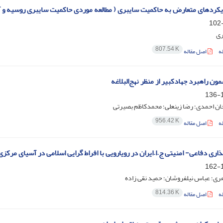
کردهای متعارض به حاکمیت سایبری ( مطالعه موردی حاکمیت سایبری روسیه و آ
ی
807.54 K
ه
اصل مقاله
ن راهبرد جهادکبیر از منظر نهج‌البلاغه
1
ان احمدی؛ رضا زینعلی؛ محمدکاظم بصیرتی
956.42 K
ه
اصل مقاله
ی دفاعی- امنیتی ج.ا.ایران در رویارویی با افراط گرایی اسلامی در آسیای مرکزی و قفق
1
ری؛ عباس نیلفروشان؛ حمید نقی زاده
814.36 K
ه
اصل مقاله